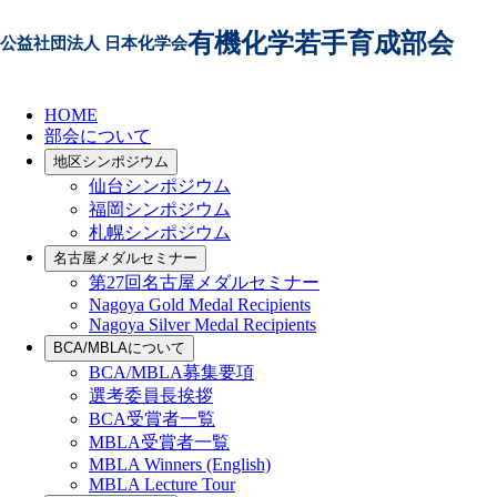
仙台シンポジウム
有機化学若手育成部会
公益社団法人 日本化学会
HOME
第37回仙台シンポジウム
実行委員長から
プロ
部会について
地区シンポジウム
仙台シンポジウム
福岡シンポジウム
札幌シンポジウム
名古屋メダルセミナー
第27回名古屋メダルセミナー
Nagoya Gold Medal Recipients
第37回仙台シン
Nagoya Silver Medal Recipients
BCA/MBLAについて
BCA/MBLA募集要項
選考委員長挨拶
BCA受賞者⼀覧
「研究するヒント」
MBLA受賞者一覧
MBLA Winners (English)
MBLA Lecture Tour