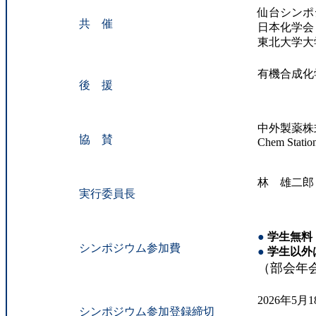
仙台シンポ
共 催
日本化学会
東北大学大
有機合成化
後 援
中外製薬株
協 賛
Chem Statio
林 雄二郎
実行委員長
●
学生無料
シンポジウム参加費
●
学生以外
（部会年会
2026年5月
シンポジウム参加登録締切