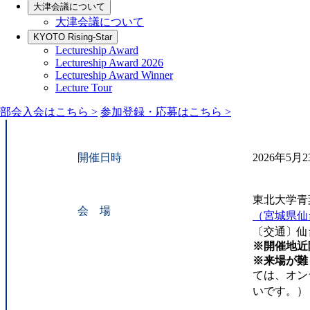
⼤津会議について
⼤津会議について
KYOTO Rising-Star
Lectureship Award
Lectureship Award 2026
Lectureship Award Winner
Lecture Tour
部会入会はこちら >
参加登録・応募はこちら >
開催日時
2026年5月
東北大学青
会 場
（宮城県仙
〔交通〕仙
※開催地近
※来場が難
ては、オン
いです。