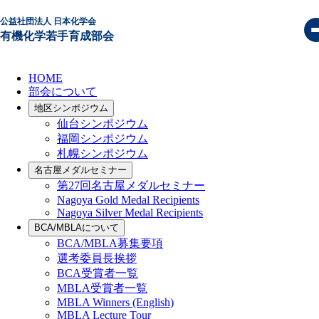
公益社団法人 日本化学会
地区シンポジウム
有機化学若手育成部会
HOME
部会について
地区シンポジウム
Under Construction
仙台シンポジウム
福岡シンポジウム
札幌シンポジウム
名古屋メダルセミナー
第27回名古屋メダルセミナー
Nagoya Gold Medal Recipients
Nagoya Silver Medal Recipients
BCA/MBLAについて
BCA/MBLA募集要項
選考委員長挨拶
BCA受賞者⼀覧
MBLA受賞者一覧
MBLA Winners (English)
MBLA Lecture Tour